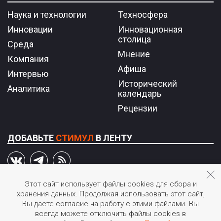
Наука и технологии
Техносфера
Инновации
Инновационная
столица
Среда
Мнение
Компания
Афиша
Интервью
Исторический
Аналитика
календарь
Рецензии
ДОБАВЬТЕ
СТИМУЛ
В ЛЕНТУ
Этот сайт использует файлы cookies для сбора и
хранения данных. Продолжая использовать этот сайт,
© 2026 STIмул.
Вы даете согласие на работу с этими файлами. Вы
Журнал об инновациях в России.
всегда можете отключить файлы cookies в
Перепечатка или иное воспроизведение материалов