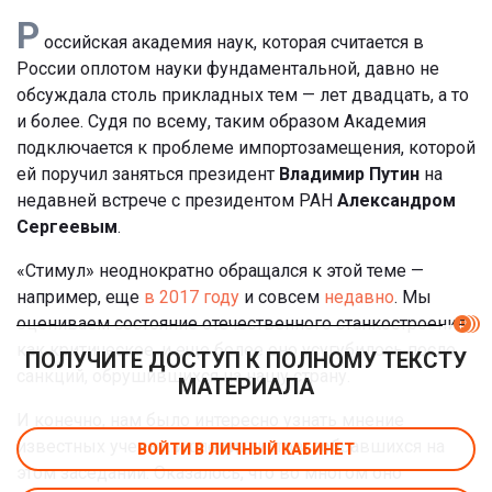
Р
оссийская академия наук, которая считается в
России оплотом науки фундаментальной, давно не
обсуждала столь прикладных тем — лет двадцать, а то
и более. Судя по всему, таким образом Академия
подключается к проблеме импортозамещения, которой
ей поручил заняться президент
Владимир Путин
на
недавней встрече с президентом РАН
Александром
Сергеевым
.
«Стимул» неоднократно обращался к этой теме —
например, еще
в 2017 году
и совсем
недавно
. Мы
оцениваем состояние отечественного станкостроения
как критическое, и еще более оно усугубилось после
ПОЛУЧИТЕ ДОСТУП К ПОЛНОМУ ТЕКСТУ
санкций, обрушившихся на нашу страну.
МАТЕРИАЛА
И конечно, нам было интересно узнать мнение
известных ученых и специалистов, собравшихся на
ВОЙТИ В ЛИЧНЫЙ КАБИНЕТ
этом заседании. Оказалось, что во многом оно