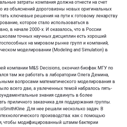
вальные затраты компания должна отнести на счет
но из объяснений дороговизны новых оригинальных
тать ключевые решения на пути к готовому лекарству
ование, которое стало использоваться в
о, в начале 2000-х. И оказалось, что в России
школам точных научных дисциплин есть хороший
тоспособных на мировом рынке групп и компаний,
еском моделировании (Modeling and Simulation) в
лей компании M&S Decisions, окончил биофак МГУ по
ался там же работать в лаборатории Олега Демина,
ьными вопросами математического моделирования в
ыло всего две, а увлеченных темой набралось пять-
фундаментальные знания сдвинуть в более
кать приличного заказчика для поддержания группы.
mithKline. Для нее решали несколько задач. В
иотехнологического производства: как с помощью
я, чтобы модифицированный штамм бактерии