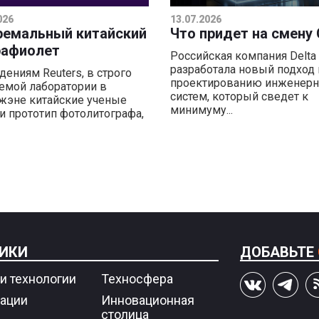
026
13.07.2026
ремальный китайский
Что придет на смену
рафиолет
Российская компания Delta 
разработала новый подход 
дениям Reuters, в строго
проектированию инженер
емой лаборатории в
систем, который сведет к
эне китайские ученые
минимуму...
и прототип фотолитографа,
ИКИ
ДОБАВЬТЕ
и технологии
Техносфера
ации
Инновационная
столица