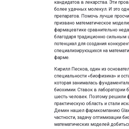
кандидатов в лекарства. Эти про
более удачных молекул. И это од
препаратов. Помочь лучше просчи
призвано математическое моделир
фармацевтике сравнительно недавн
благодаря традиционно сильным 
потенциал для создания конкурен
специализирующихся на математич
фарме.
Кирилл Песков, один из основате
специальности «биофизика» и ост
которая занималась фундаментал
биохимии. Ставок в лаборатории б
шесть человек. Поэтому решили 
практическую область и стали ис
Демин нашел фармкомпанию GlaxoS
частности, задачу оптимизации б
математических моделей добитьс