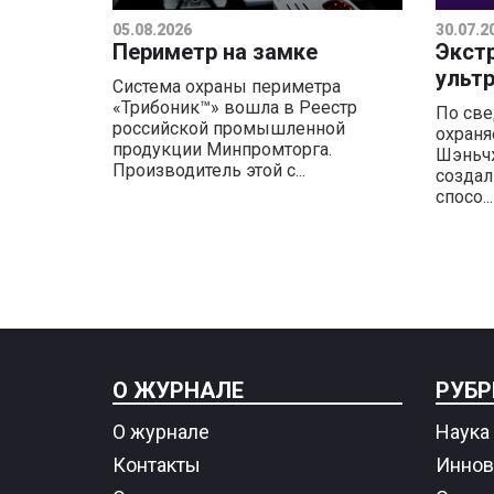
05.08.2026
30.07.2
Периметр на замке
Экст
ульт
Система охраны периметра
«Трибоник™» вошла в Реестр
По све
российской промышленной
охраня
продукции Минпромторга.
Шэньчж
Производитель этой с...
создал
спосо...
О ЖУРНАЛЕ
РУБР
О журнале
Наука 
Контакты
Иннов