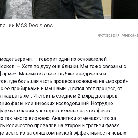
пании M&S Decisions
Фотография: Алексан
 модельерами, — говорит один из основателей
есков. — Хотя по духу они близки. Мы тоже связаны с
фарме». Математика все глубже внедряется в
ов, где большая часть процесса основана на «мокрой»
с ее пробирками и мышами. Длится этот процесс, от
тнадцать лет. И стоит в среднем 2 млрд долларов.
дние фазы клинических исследований. Нетрудно
фармкомпаний, у которых именно на этих фазах
о так много вложено. Аналитики отмечают, что за
ь количество провалов на второй и третьей фазах
де всего из-за слишком низкой эффективности новых