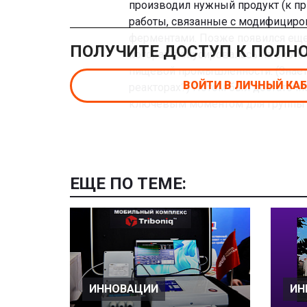
производил нужный продукт (к п
работы, связанные с модифициро
ферментами. Позже появился еще о
ПОЛУЧИТЕ ДОСТУП К ПОЛН
которая фокусировалась на биоте
пищевой промышленности. (Знаете 
ВОЙТИ В ЛИЧНЫЙ КА
реакторах?) Потом был достаточн
ключевым моментом для группы ст
ЕЩЕ ПО ТЕМЕ:
ИННОВАЦИИ
ИН