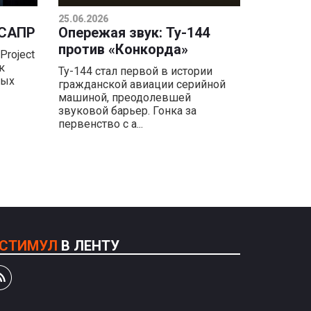
25.06.2026
 САПР
Опережая звук: Ту-144
против «Конкорда»
Project
к
Ту-144 стал первой в истории
ных
гражданской авиации серийной
машиной, преодолевшей
звуковой барьер. Гонка за
первенство с а...
СТИМУЛ
В ЛЕНТУ