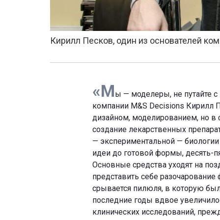
Кирилл Песков, один из основателей ком
«М
ы — моделеры, не путайте с
компании M&S Decisions Кирилл П
дизайном, моделированием, но в 
создание лекарственных препарат
— экспериментальной — биологии 
идеи до готовой формы, десять-пя
Основные средства уходят на поз
представить себе разочарование 
срывается пилюля, в которую был
последние годы вдвое увеличилос
клинических исследований, преж