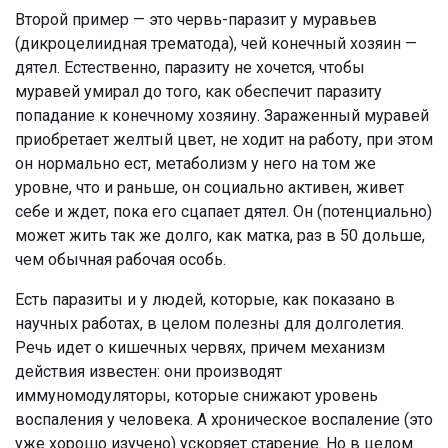
Второй пример — это червь-паразит у муравьев
(дикроцелиидная трематода), чей конечный хозяин —
дятел. Естественно, паразиту не хочется, чтобы
муравей умирал до того, как обеспечит паразиту
попадание к конечному хозяину. Зараженный муравей
приобретает желтый цвет, не ходит на работу, при этом
он нормально ест, метаболизм у него на том же
уровне, что и раньше, он социально активен, живет
себе и ждет, пока его сцапает дятел. Он (потенциально)
может жить так же долго, как матка, раз в 50 дольше,
чем обычная рабочая особь.
Есть паразиты и у людей, которые, как показано в
научных работах, в целом полезны для долголетия.
Речь идет о кишечных червях, причем механизм
действия известен: они производят
иммуномодуляторы, которые снижают уровень
воспаления у человека. А хроническое воспаление (это
уже хорошо изучено) ускоряет старение. Но в целом