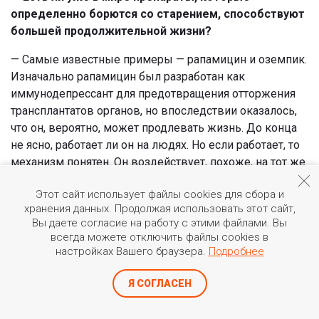
определенно борются со старением, способствуют
большей продолжительной жизни?
— Самые известные примеры — рапамицин и оземпик.
Изначально рапамицин был разработан как
иммунодепрессант для предотвращения отторжения
трансплантатов органов, но впоследствии оказалось,
что он, вероятно, может продлевать жизнь. До конца
не ясно, работает ли он на людях. Но если работает, то
механизм понятен. Он воздействует, похоже, на тот же
сигнальный путь, что и голодание. А голодание
Этот сайт использует файлы cookies для сбора и
достоверно увеличивает продолжительность жизни у
хранения данных. Продолжая использовать этот сайт,
животных. Но мы не можем результаты, которые
Вы даете согласие на работу с этими файлами. Вы
получены на лабораторных животных, переносить на
всегда можете отключить файлы cookies в
человека.
настройках Вашего браузера.
Подробнее
— Почему?
Я СОГЛАСЕН
— Многие факторы среды и лекарственные препараты