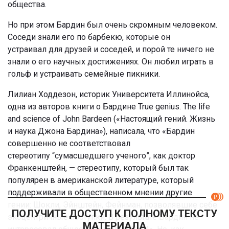
общества.
Но при этом Бардин был очень скромным человеком.
Соседи знали его по барбекю, которые он
устраивал для друзей и соседей, и порой те ничего не
знали о его научных достижениях. Он любил играть в
гольф и устраивать семейные пикники.
Лилиан Ходдезон, историк Университета Иллинойса,
одна из авторов книги о Бардине True genius. The life
and science of John Bardeen («Настоящий гений. Жизнь
и наука Джона Бардина»), написала, что «Бардин
совершенно не соответствовал
стереотипу “сумасшедшего ученого”, как доктор
Франкенштейн, — стереотипу, который был так
популярен в американской литературе, который
поддерживали в общественном мнении другие
гении: Шокли, Эйнштейн, Фейнман, позволявшие себе
ПОЛУЧИТЕ ДОСТУП К ПОЛНОМУ ТЕКСТУ
эксцентричные поступки. В результате Бардин не
МАТЕРИАЛА