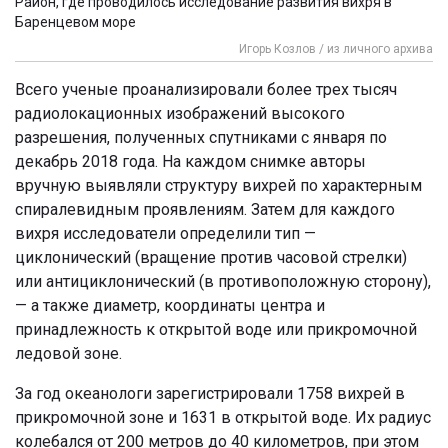
Район, где проводилось исследование развития вихря в
Баренцевом море
Игорь Козлов / из личного архива
Всего ученые проанализировали более трех тысяч
радиолокационных изображений высокого
разрешения, полученных спутниками с января по
декабрь 2018 года. На каждом снимке авторы
вручную выявляли структуру вихрей по характерным
спиралевидным проявлениям. Затем для каждого
вихря исследователи определили тип —
циклонический (вращение против часовой стрелки)
или антициклонический (в противоположную сторону),
— а также диаметр, координаты центра и
принадлежность к открытой воде или прикромочной
ледовой зоне.
За год океанологи зарегистрировали 1758 вихрей в
прикромочной зоне и 1631 в открытой воде. Их радиус
колебался от 200 метров до 40 километров, при этом