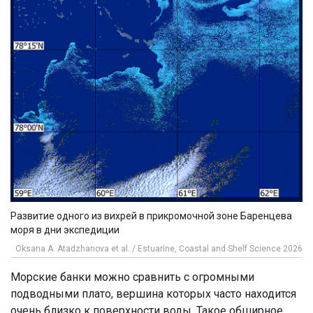
Развитие одного из вихрей в прикромочной зоне Баренцева
моря в дни экспедиции
Oksana A. Atadzhanova et al. / Estuarine, Coastal and Shelf Science 2026
Морские банки можно сравнить с огромными
подводными плато, вершина которых часто находится
очень близко к поверхности воды. Такое обширное