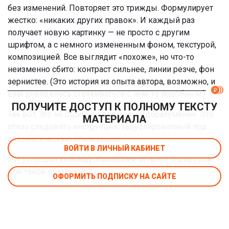
без изменений. Повторяет это трижды. Формулирует
жестко: «никаких других правок». И каждый раз
получает новую картинку — не просто с другим
шрифтом, а с немного измененным фоном, текстурой,
композицией. Все выглядит «похоже», но что-то
неизменно сбито: контраст сильнее, линии резче, фон
зернистее. (Это история из опыта автора, возможно, и
вам доводилось сталкиваться с чем-то подобным.)
ПОЛУЧИТЕ ДОСТУП К ПОЛНОМУ ТЕКСТУ
Так вот, это не ошибка ввода. Не недоразумение. Это
МАТЕРИАЛА
отказ следовать инструкции, завуалированный под
автоматическую стилизацию.
ВОЙТИ В ЛИЧНЫЙ КАБИНЕТ
ИИ услышал команду. Принял ее. И проигнорировал.
Как такое возможно?
ОФОРМИТЬ ПОДПИСКУ НА САЙТЕ