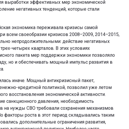
для выработки эффективных мер экономической
оление негативных тенденций, которые стали
ийская экономика переживала кризисы самой
ри всем своеобразии кризисов 2008–2009, 2014–2015,
тельно непродолжительными: действие негативных
трех-четырех кварталов. В этих условиях
сного пакета мер поддержки экономики позволяло
аду, но и обеспечивать мощный импульс развития в
а.
илась иначе. Мощный антикризисный пакет,
нежно-кредитной политикой, позволил уже летом
вного восстановления экономической активности.
ие санкционного давления, необходимость
ов на нужды СВО требовали сохранения механизмов
Но факторы роста в этот период складывались таким
овались дополнительные ограничения развития,
мер антикризисной политики. Наиболее часто