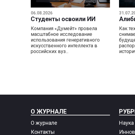
06.08.2026
31.07.2
Студенты освоили ИИ
Алиб
Компания «Думейт» провела
Как те
масштабное исследование
снимае
использования генеративного
будуще
искусственного интеллекта в
распор
российских вуз...
историч
О ЖУРНАЛЕ
РУБР
О журнале
Наука 
Контакты
Иннов