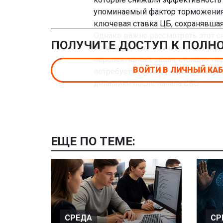
упоминаемый фактор торможения
ключевая ставка ЦБ, сохранявшая
Однако важно рассмотреть этот 
ПОЛУЧИТЕ ДОСТУП К ПОЛН
политики, чтобы понять, как было
перспективных задач, стоящих пе
ВОЙТИ В ЛИЧНЫЙ КА
потребуется более подробно опи
динамики после начала СВО.
ЕЩЕ ПО ТЕМЕ:
СРЕДА
СР