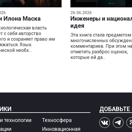
026
26.06.2026
и Илона Маска
Инженеры и национа
идея
хнологическая власть
т с себя авторство
Эта книга стала предметом
го и сохраняет право им
многочисленных обсужден
яжаться. Язык
комментариев. При этом н
еской необх...
отметить разброс оценок,
которые ей да...
ИКИ
ДОБАВЬТЕ
и технологии
Техносфера
ации
Инновационная