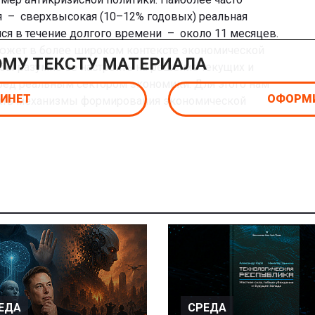
 – сверхвысокая (10–12% годовых) реальная
ся в течение долгого времени – около 11 месяцев.
сюжет в более широком контексте экономической
ОМУ ТЕКСТУ МАТЕРИАЛА
 бы разумно ее настроить на решение текущих и
ред реальным сектором экономики. Для этого нам
БИНЕТ
ОФОРМИ
сать механизмы формирования экономической
ЕДА
СРЕДА