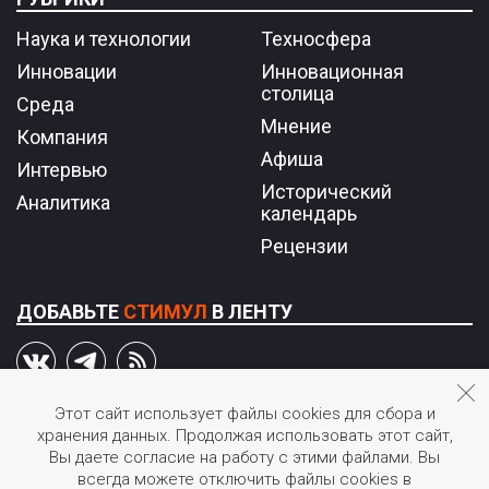
Наука и технологии
Техносфера
Инновации
Инновационная
столица
Среда
Мнение
Компания
Афиша
Интервью
Исторический
Аналитика
календарь
Рецензии
ДОБАВЬТЕ
СТИМУЛ
В ЛЕНТУ
Этот сайт использует файлы cookies для сбора и
хранения данных. Продолжая использовать этот сайт,
© 2026 STIмул.
Вы даете согласие на работу с этими файлами. Вы
Журнал об инновациях в России.
всегда можете отключить файлы cookies в
Перепечатка или иное воспроизведение материалов