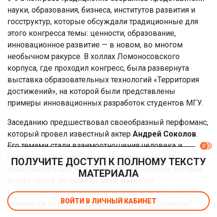
науки, образования, бизнеса, институтов развития и
госструктур, которые обсуждали традиционные для
этого конгресса темы: ценности, образование,
инновационное развитие — в новом, во многом
необычном ракурсе. В холлах Ломоносовского
корпуса, где проходил конгресс, была развернута
выставка образовательных технологий «Территория
достижений», на которой были представлены
примеры инновационных разработок студентов МГУ.
Заседанию предшествовал своеобразный перфоманс,
который провел известный актер
Андрей Соколов
.
Его темами стали взаимоотношения человека и
робота, вызовы, которые роботизация может
ПОЛУЧИТЕ ДОСТУП К ПОЛНОМУ ТЕКСТУ
представлять для человечества, и проблема, которая
МАТЕРИАЛА
встает перед людьми по мере развития
искусственного интеллекта: чем же все-таки человек
ВОЙТИ В ЛИЧНЫЙ КАБИНЕТ
отличается от робота, даже самого совершенного?