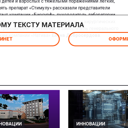
я детей и взрослых с тяжелыми поражениями легких,
нять препарат «Стимулу» рассказали представители
тант компании «Биосурф», руководитель лаборатории
йского научного центра радиологии и хирургических
ОМУ ТЕКСТУ МАТЕРИАЛА
. Гранова
Олег Розенберг
и заместитель генерального
ажам компании «Натива»
Елена Добросердова
.
БИНЕТ
ОФОРМИ
НОВАЦИИ
ИННОВАЦИИ