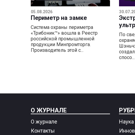
05.08.2026
30.07.2
Периметр на замке
Экст
ульт
Система охраны периметра
«Трибоник™» вошла в Реестр
По све
российской промышленной
охраня
продукции Минпромторга.
Шэньчж
Производитель этой с...
создал
спосо...
О ЖУРНАЛЕ
РУБР
О журнале
Наука 
Контакты
Иннов