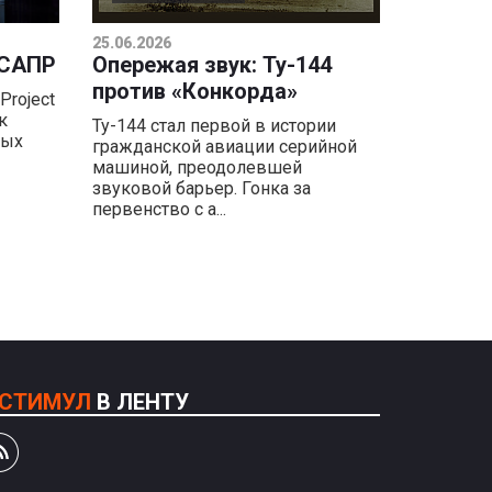
25.06.2026
 САПР
Опережая звук: Ту-144
против «Конкорда»
Project
к
Ту-144 стал первой в истории
ных
гражданской авиации серийной
машиной, преодолевшей
звуковой барьер. Гонка за
первенство с а...
СТИМУЛ
В ЛЕНТУ