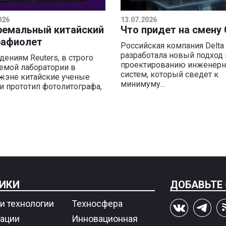
026
13.07.2026
ремальный китайский
Что придет на смену
рафиолет
Российская компания Delta 
разработала новый подход 
дениям Reuters, в строго
проектированию инженер
емой лаборатории в
систем, который сведет к
эне китайские ученые
минимуму...
и прототип фотолитографа,
ИКИ
ДОБАВЬТЕ
и технологии
Техносфера
ации
Инновационная