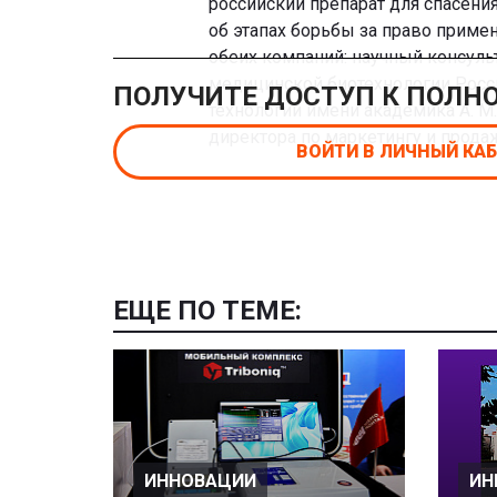
российский препарат для спасени
об этапах борьбы за право приме
обеих компаний: научный консуль
медицинской биотехнологии Росси
ПОЛУЧИТЕ ДОСТУП К ПОЛН
технологий имени академика А. М
директора по маркетингу и прод
ВОЙТИ В ЛИЧНЫЙ КА
ЕЩЕ ПО ТЕМЕ:
ИННОВАЦИИ
ИН