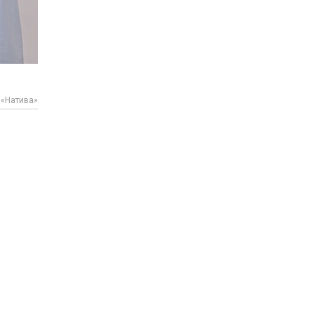
«Натива»